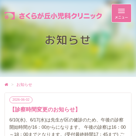
Toggle
navigat
お知らせ
お知らせ
2026-06-02
【診察時間変更のお知らせ】
6/10(水)、6/17(水)は先生が区の健診のため、午後の診察
開始時間が16：00からになります。 午後の診察は16：00
～18：00までとなります。(受付最終時間17：45まで) ご