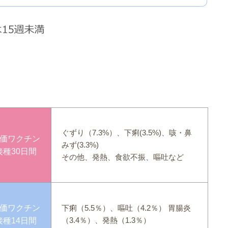
ぐずり（7.3%）、下痢(3.5%)、咳・鼻
1価ワクチン
みず(3.3%)
接種30日間
その他、発熱、食欲不振、嘔吐など
5価ワクチン
下痢（5.5％）、嘔吐（4.2％） 胃腸炎
（3.4％）、発熱（1.3％）
接種14日間